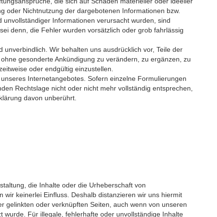
ftungsansprüche, die sich auf Schäden materieller oder ideeller 
ung oder Nichtnutzung der dargebotenen Informationen bzw. 
d unvollständiger Informationen verursacht wurden, sind 
sei denn, die Fehler wurden vorsätzlich oder grob fahrlässig 
d unverbindlich. Wir behalten uns ausdrücklich vor, Teile der 
 ohne gesonderte Ankündigung zu verändern, zu ergänzen, zu 
zeitweise oder endgültig einzustellen.
l unseres Internetangebotes. Sofern einzelne Formulierungen 
nden Rechtslage nicht oder nicht mehr vollständig entsprechen, 
rklärung davon unberührt.
staltung, die Inhalte oder die Urheberschaft von 
 wir keinerlei Einfluss. Deshalb distanzieren wir uns hiermit 
ller gelinkten oder verknüpften Seiten, auch wenn von unseren 
 wurde. Für illegale, fehlerhafte oder unvollständige Inhalte 